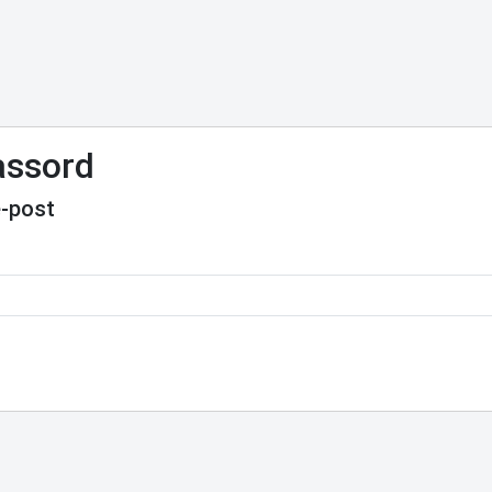
assord
e-post